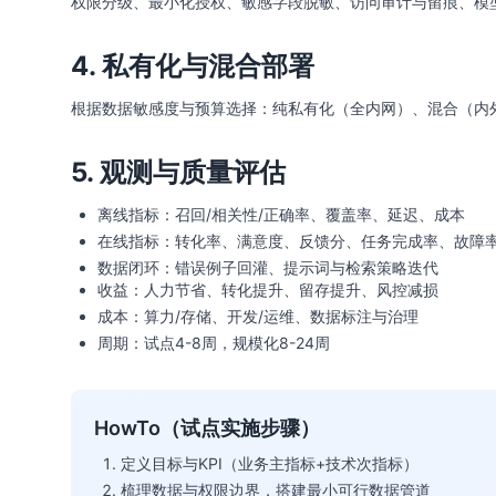
权限分级、最小化授权、敏感字段脱敏、访问审计与留痕、模型
4. 私有化与混合部署
根据数据敏感度与预算选择：纯私有化（全内网）、混合（内
5. 观测与质量评估
离线指标：召回/相关性/正确率、覆盖率、延迟、成本
在线指标：转化率、满意度、反馈分、任务完成率、故障
数据闭环：错误例子回灌、提示词与检索策略迭代
收益：人力节省、转化提升、留存提升、风控减损
成本：算力/存储、开发/运维、数据标注与治理
周期：试点4-8周，规模化8-24周
HowTo（试点实施步骤）
定义目标与KPI（业务主指标+技术次指标）
梳理数据与权限边界，搭建最小可行数据管道