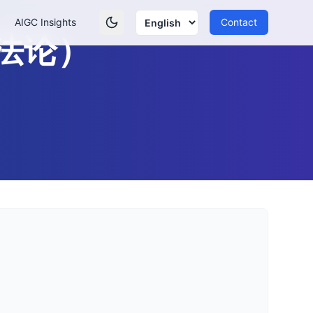
AIGC Insights
Contact
法论）