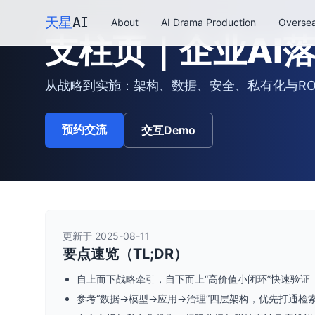
Skip to main content
天星
AI
About
AI Drama Production
Oversea
支柱页｜企业AI
从战略到实施：架构、数据、安全、私有化与ROI
预约交流
交互Demo
更新于 2025-08-11
要点速览（TL;DR）
自上而下战略牵引，自下而上“高价值小闭环”快速验证（
参考“数据→模型→应用→治理”四层架构，优先打通检