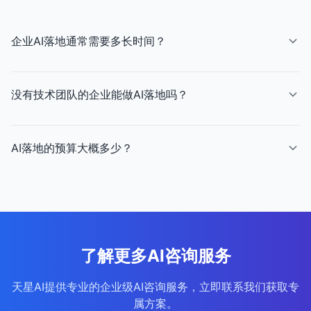
企业AI落地通常需要多长时间？
从认知建设到规模化扩展通常需要12-18个月。但具体时间
取决于企业规模、数据基础和团队执行力。天星AI提供加速
没有技术团队的企业能做AI落地吗？
方案，可将整体周期缩短至6-9个月。
可以。天星AI提供从咨询到实施的全程服务，韦恩智能体平
台支持低代码AI应用构建。但建议至少培养1-2名内部AI负
AI落地的预算大概多少？
责人，确保长期可持续运营。
取决于规模和深度。小型企业（50人以下）的AI落地预算
通常在5-15万元，中型企业（50-200人）在15-50万元，
大型企业需要定制化方案。天星AI提供免费首次咨询。
了解更多AI咨询服务
天星AI提供专业的企业级AI咨询服务，立即联系我们获取专
属方案。