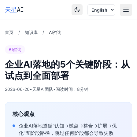
Skip to main content
天星
AI
首页
/
知识库
/
AI咨询
AI咨询
企业AI落地的5个关键阶段：从
试点到全面部署
2026-06-20
•
天星AI团队
•
阅读时间：8分钟
核心观点
企业AI落地遵循"认知→试点→整合→扩展→优
化"五阶段路径，跳过任何阶段都会导致失败