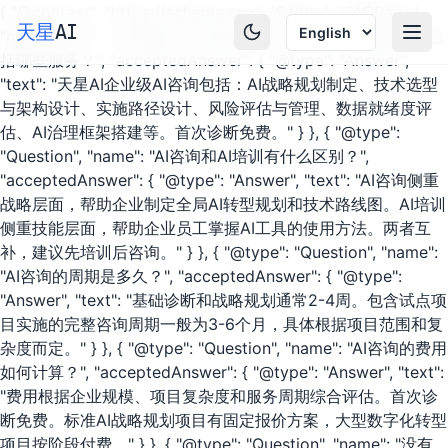
Skip to main content
{ "@context": "https://schema.org", "@type": "FAQPage",
天星
AI
"mainEntity": [ { "@type": "Question", "name": "企业AI咨询包
括哪些服务？", "acceptedAnswer": { "@type": "Answer",
"text": "天星AI企业级AI咨询包括：AI战略规划制定、技术选型
与架构设计、实施路径设计、风险评估与管理、数据就绪度评
估、AI治理框架搭建等。首次诊断免费。" } }, { "@type":
"Question", "name": "AI咨询和AI培训有什么区别？",
"acceptedAnswer": { "@type": "Answer", "text": "AI咨询侧重
战略层面，帮助企业制定全局AI转型规划和技术路线图。AI培训
侧重技能层面，帮助企业员工掌握AI工具的使用方法。两者互
补，建议先培训后咨询。" } }, { "@type": "Question", "name":
"AI咨询的周期是多久？", "acceptedAnswer": { "@type":
"Answer", "text": "基础诊断和战略规划通常2-4周。包含试点项
目实施的完整咨询周期一般为3-6个月，具体根据项目范围和复
杂度而定。" } }, { "@type": "Question", "name": "AI咨询的费用
如何计算？", "acceptedAnswer": { "@type": "Answer", "text":
"费用根据企业规模、项目复杂度和服务周期综合评估。首次诊
断免费。标准AI战略规划项目有固定报价方案，大型数字化转型
项目按阶段付费。" } }, { "@type": "Question", "name": "没有