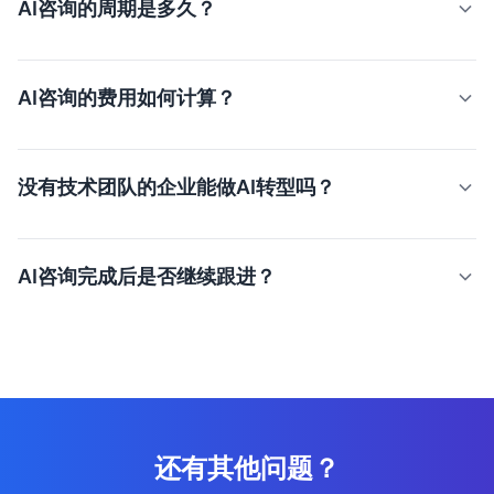
AI咨询的周期是多久？
使用方法。两者互补，建议先培训后咨询。
基础诊断和战略规划通常2-4周。包含试点项目实施的完整
咨询周期一般为3-6个月，具体根据项目范围和复杂度而
AI咨询的费用如何计算？
定。
费用根据企业规模、项目复杂度和服务周期综合评估。首次
诊断免费。标准AI战略规划项目有固定报价方案，大型数字
没有技术团队的企业能做AI转型吗？
化转型项目按阶段付费。
可以。天星AI的咨询服务包含技术方案设计和实施指导。同
时韦恩智能体平台提供低代码/无代码的AI应用构建能力，
AI咨询完成后是否继续跟进？
降低技术门槛。
是的。天星AI提供实施阶段的持续支持和技术指导，确保咨
询方案落地。同时可对接私有化部署服务和AI通识培训，实
现端到端服务闭环。
还有其他问题？